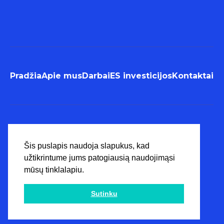
Pradžia
Apie mus
Darbai
ES investicijos
Kontaktai
Copyright © Artrema , Inc.
Asmens duomenų tvarkymo
Šis puslapis naudoja slapukus, kad
taisyklės.
užtikrintume jums patogiausią naudojimąsi
mūsų tinklalapiu.
Sutinku