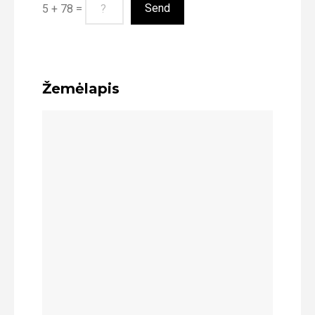
5 + 78 =
Žemėlapis