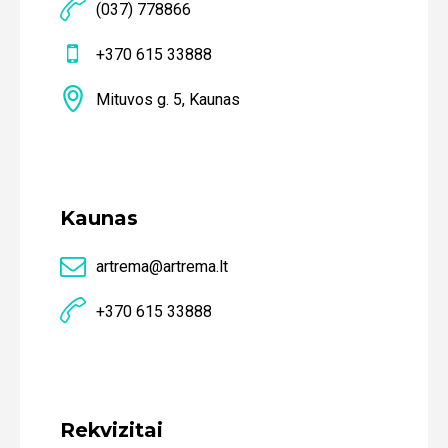
(037) 778866
+370 615 33888
Mituvos g. 5, Kaunas
Kaunas
artrema@artrema.lt
+370 615 33888
Rekvizitai